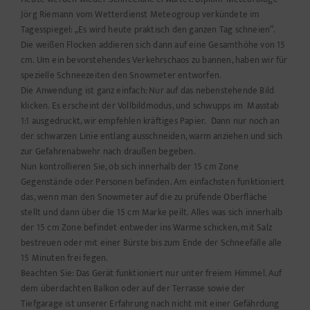
Jörg Riemann vom Wetterdienst Meteogroup verkündete im
Tagesspiegel: „Es wird heute praktisch den ganzen Tag schneien“.
Die weißen Flocken addieren sich dann auf eine Gesamthöhe von 15
cm. Um ein bevorstehendes Verkehrschaos zu bannen, haben wir für
spezielle Schneezeiten den Snowmeter entworfen.
Die Anwendung ist ganz einfach: Nur auf das nebenstehende Bild
klicken. Es erscheint der Vollbildmodus, und schwupps im Masstab
1:1 ausgedruckt, wir empfehlen kräftiges Papier. Dann nur noch an
der schwarzen Linie entlang ausschneiden, warm anziehen und sich
zur Gefahrenabwehr nach draußen begeben.
Nun kontrollieren Sie, ob sich innerhalb der 15 cm Zone
Gegenstände oder Personen befinden. Am einfachsten funktioniert
das, wenn man den Snowmeter auf die zu prüfende Oberfläche
stellt und dann über die 15 cm Marke peilt. Alles was sich innerhalb
der 15 cm Zone befindet entweder ins Warme schicken, mit Salz
bestreuen oder mit einer Bürste bis zum Ende der Schneefälle alle
15 Minuten frei fegen.
Beachten Sie: Das Gerät funktioniert nur unter freiem Himmel. Auf
dem überdachten Balkon oder auf der Terrasse sowie der
Tiefgarage ist unserer Erfahrung nach nicht mit einer Gefährdung