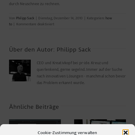
durch Neuschnee zu rechnen.
Von
Philipp Sack
|
Dienstag, Dezember 14, 2010
|
Kategorien:
how
für
to
|
Kommentare deaktiviert
Snowmeter
Über den Autor:
Philipp Sack
CEO und Kreativkopf bei pr-ide. Kreuz und
querlenkend, gerne segelnd. Immer auf der Suche
nach innovativen Lösungen - manchmal schon bevor
das Problem erkannt wurde.
Ähnliche Beiträge
Cookie-Zustimmung verwalten