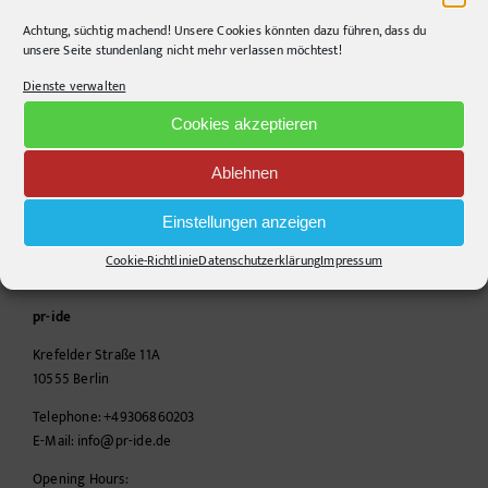
Unser Admin
Foto Dokumentation
Achtung, süchtig machend! Unsere Cookies könnten dazu führen, dass du
berichtet
unsere Seite stundenlang nicht mehr verlassen möchtest!
– auf die Schnelle!
Dienste verwalten
Cookies akzeptieren
Ablehnen
Einstellungen anzeigen
Cookie-Richtlinie
Datenschutzerklärung
Impressum
CONTACT INFO
pr-ide
Krefelder Straße 11A
10555
Berlin
Telephone:
+49306860203
E-Mail:
info@pr-ide.de
Opening Hours: