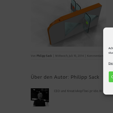
Ach
stu
Von
Philipp Sack
|
Mittwoch, Juli 16, 2014
|
Kommentare deakti
Die
Über den Autor:
Philipp Sack
CEO und Kreativkopf bei pr-ide. Kreuz u