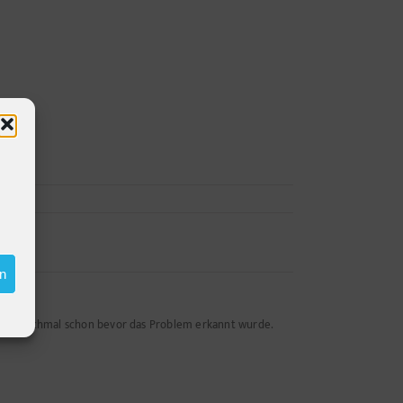
en
n - manchmal schon bevor das Problem erkannt wurde.