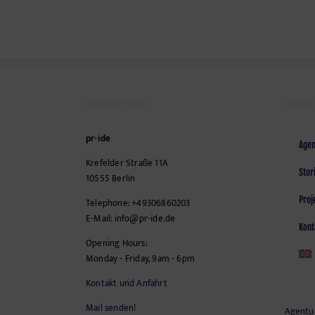
CONTACT INFO
SEITEN
pr-ide
Agen
Krefelder Straße 11A
Stor
10555
Berlin
Proj
Telephone:
+49306860203
E-Mail:
info@pr-ide.de
Kont
Opening Hours:
Monday - Friday, 9am - 6pm
Kontakt und Anfahrt
Mail senden!
Agentu