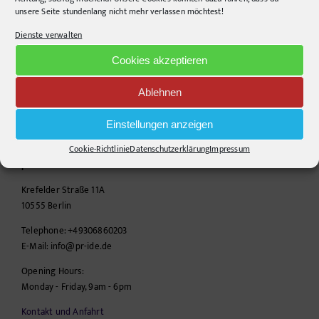
unsere Seite stundenlang nicht mehr verlassen möchtest!
Dienste verwalten
Cookies akzeptieren
Ablehnen
Einstellungen anzeigen
CONTACT INFO
Cookie-Richtlinie
Datenschutzerklärung
Impressum
pr-ide
Krefelder Straße 11A
10555
Berlin
Telephone:
+49306860203
E-Mail:
info@pr-ide.de
Opening Hours:
Monday - Friday, 9am - 6pm
Kontakt und Anfahrt