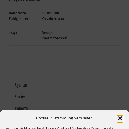
Innovation
Benötigte
Visualisierung
Fähigkeiten:
Design
Tags:
medizintechnik
Agentur
Stories
Projekte
Cookie-Zustimmung verwalten
Kontakt
Achtung, süchtig machend! Unsere Cookies könnten dazu führen, dass du