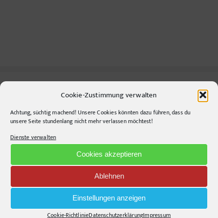
Cookie-Zustimmung verwalten
CONTACT INFO
Achtung, süchtig machend! Unsere Cookies könnten dazu führen, dass du
pr-ide
unsere Seite stundenlang nicht mehr verlassen möchtest!
Dienste verwalten
Krefelder Straße 11A
10555
Berlin
Cookies akzeptieren
Telephone:
+49306860203
E-Mail:
info@pr-ide.de
Ablehnen
Opening Hours:
Einstellungen anzeigen
Monday - Friday, 9am - 6pm
Cookie-Richtlinie
Datenschutzerklärung
Impressum