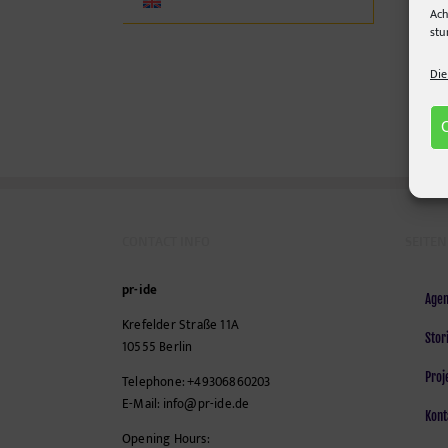
Ach
stu
Die
CONTACT INFO
SEITEN
pr-ide
Agen
Krefelder Straße 11A
Stor
10555
Berlin
Proj
Telephone:
+49306860203
E-Mail:
info@pr-ide.de
Kont
Opening Hours: