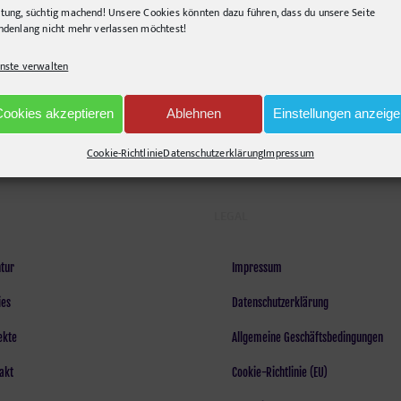
tung, süchtig machend! Unsere Cookies könnten dazu führen, dass du unsere Seite
ndenlang nicht mehr verlassen möchtest!
nste verwalten
Cookies akzeptieren
Ablehnen
Einstellungen anzeig
Cookie-Richtlinie
Datenschutzerklärung
Impressum
LEGAL
tur
Impressum
ies
Datenschutzerklärung
ekte
Allgemeine Geschäftsbedingungen
akt
Cookie-Richtlinie (EU)