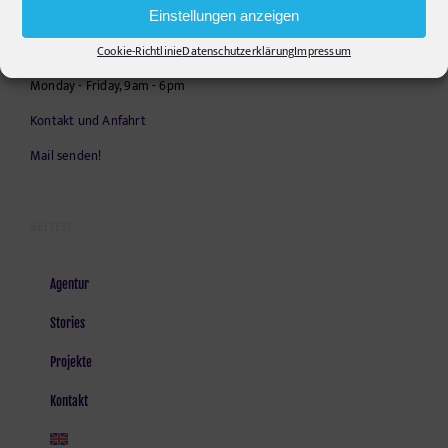
Telephone:
+49306860203
Einstellungen anzeigen
E-Mail:
info@pr-ide.de
Cookie-Richtlinie
Datenschutzerklärung
Impressum
Opening Hours:
Monday - Friday, 9am - 6pm
Kontakt und Anfahrt
Mail senden!
SEITEN
Agentur
Stories
Projekte
Kontakt