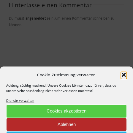
Hinterlasse einen Kommentar
Du musst
angemeldet
sein, um einen Kommentar schreiben zu
können.
Cookie-Zustimmung verwalten
Achtung, süchtig machend! Unsere Cookies könnten dazu führen, dass du
unsere Seite stundenlang nicht mehr verlassen möchtest!
CONTACT INFO
Dienste verwalten
pr-ide
Cookies akzeptieren
Krefelder Straße 11A
10555
Berlin
Ablehnen