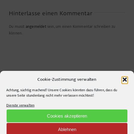
Hinterlasse einen Kommentar
Du musst
angemeldet
sein, um einen Kommentar schreiben zu
können.
Cookie-Zustimmung verwalten
Achtung, süchtig machend! Unsere Cookies könnten dazu führen, dass du
unsere Seite stundenlang nicht mehr verlassen möchtest!
CONTACT INFO
Dienste verwalten
Cookies akzeptieren
pr-ide
Krefelder Straße 11A
Ablehnen
10555
Berlin