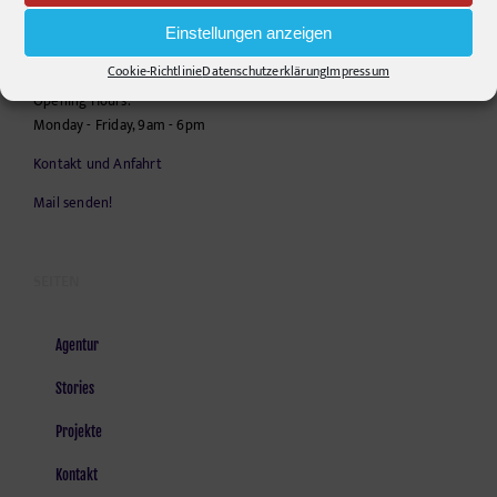
Einstellungen anzeigen
Telephone:
+49306860203
E-Mail:
info@pr-ide.de
Cookie-Richtlinie
Datenschutzerklärung
Impressum
Opening Hours:
Monday - Friday, 9am - 6pm
Kontakt und Anfahrt
Mail senden!
SEITEN
Agentur
Stories
Projekte
Kontakt