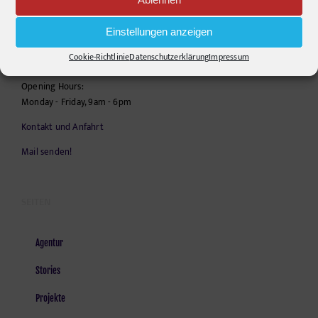
Krefelder Straße 11A
10555
Berlin
Einstellungen anzeigen
Telephone:
+49306860203
Cookie-Richtlinie
Datenschutzerklärung
Impressum
E-Mail:
info@pr-ide.de
Opening Hours:
Monday - Friday, 9am - 6pm
Kontakt und Anfahrt
Mail senden!
SEITEN
Agentur
Stories
Projekte