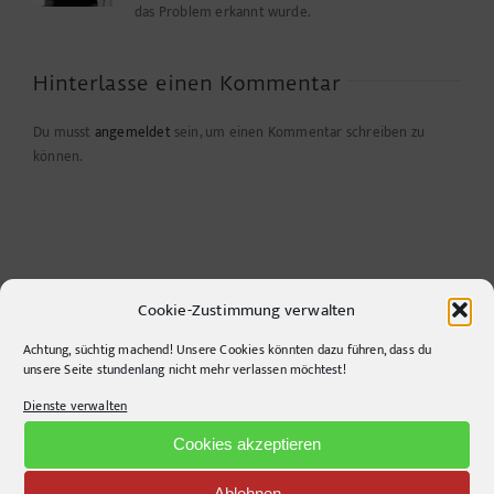
das Problem erkannt wurde.
Hinterlasse einen Kommentar
Du musst
angemeldet
sein, um einen Kommentar schreiben zu
können.
Cookie-Zustimmung verwalten
Achtung, süchtig machend! Unsere Cookies könnten dazu führen, dass du
unsere Seite stundenlang nicht mehr verlassen möchtest!
Dienste verwalten
CONTACT INFO
Cookies akzeptieren
pr-ide
Ablehnen