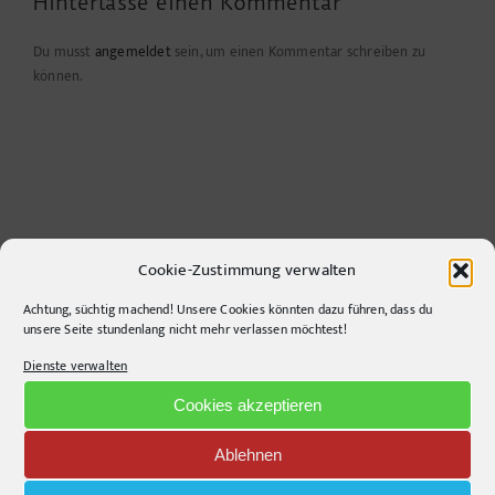
Hinterlasse einen Kommentar
Du musst
angemeldet
sein, um einen Kommentar schreiben zu
können.
Cookie-Zustimmung verwalten
Achtung, süchtig machend! Unsere Cookies könnten dazu führen, dass du
unsere Seite stundenlang nicht mehr verlassen möchtest!
CONTACT INFO
Dienste verwalten
pr-ide
Cookies akzeptieren
Krefelder Straße 11A
10555
Berlin
Ablehnen
Telephone:
+49306860203