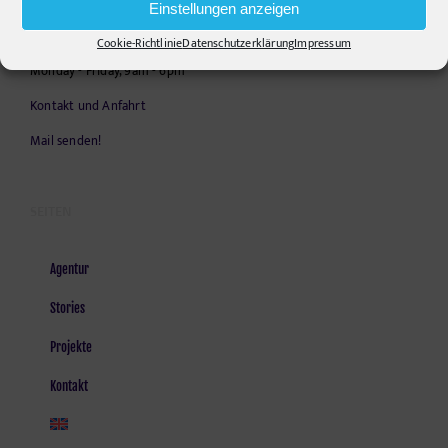
Einstellungen anzeigen
E-Mail:
info@pr-ide.de
Cookie-Richtlinie
Datenschutzerklärung
Impressum
Opening Hours:
Monday - Friday, 9am - 6pm
Kontakt und Anfahrt
Mail senden!
SEITEN
Agentur
Stories
Projekte
Kontakt