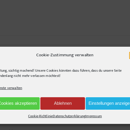
Cookie-Zustimmung verwalten
tung, süchtig machend! Unsere Cookies könnten dazu führen, dass du unsere Seite
ndenlang nicht mehr verlassen möchtest!
nd querlenkend, gerne segelnd. Immer auf der Suche nach innovativen Lösunge
nste verwalten
Cookies akzeptieren
Ablehnen
Einstellungen anzeig
Cookie-Richtlinie
Datenschutzerklärung
Impressum