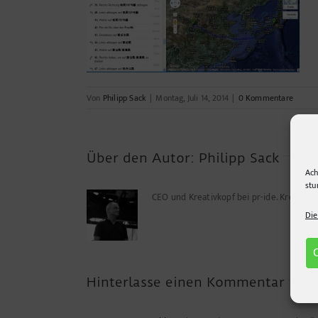
Von
Philipp Sack
|
Montag, Juli 14, 2014
|
0 Kommentare
Über den Autor:
Philipp Sack
Ach
stu
CEO und Kreativkopf bei pr-ide. Kreuz u
Die
Hinterlasse einen Kommentar