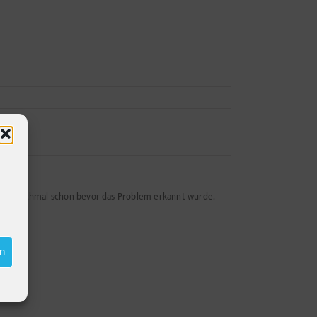
n - manchmal schon bevor das Problem erkannt wurde.
en