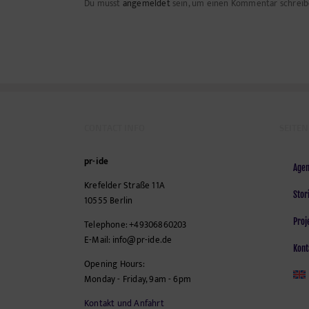
Du musst
angemeldet
sein, um einen Kommentar schreib
CONTACT INFO
SEITEN
pr-ide
Agen
Krefelder Straße 11A
Stor
10555
Berlin
Proj
Telephone:
+49306860203
E-Mail:
info@pr-ide.de
Kont
Opening Hours:
Monday - Friday, 9am - 6pm
Kontakt und Anfahrt