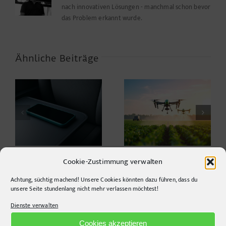
nach innovativen Lösungen - manchmal schon bevor
Wetter
das Problem erkannt wurde.
Ähnliche Beiträge
Leichter denken: Die
AID – Artificial
neue Leichtigkeit der
n
Industrial Design?
Landwirtschaft
n
Cookie-Zustimmung verwalten
Achtung, süchtig machend! Unsere Cookies könnten dazu führen, dass du
unsere Seite stundenlang nicht mehr verlassen möchtest!
Dienste verwalten
Cookies akzeptieren