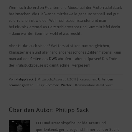
Wenn sich die ersten Flechten und Moose auf der Motorradsitzbank
breitmachen, die Gießkanne mittlerweile genauso schnell und gut
zu erreichen ist wie der Weihnachtsbaumständer und man
bei Picknick erstmal an Heizstrahlerverbot und Gummistiefel denkt
– dann war der Sommer wohl etwas feucht.
Aber ist das auch sicher? Wetterstatistiken zum vergleichen,
Klimaszenarien und allerhand anderes schönes Zahlenmaterial kann
man auf den
Seiten des DWD
abrufen – aber aufpassen! Das Ende
der Frühstückspause ist damit schnell vergessen!
Von
Philipp Sack
|
Mittwoch, August 31, 2011
|
Kategorien:
Unter den
für
Scanner geraten
|
Tags:
Sommer!
,
Wetter
|
Kommentare deaktiviert
Kurz
vor
der
Kaffepause
Über den Autor:
Philipp Sack
–
alle
CEO und Kreativkopf bei pr-ide. Kreuz und
Reden
querlenkend, gerne segelnd. Immer auf der Suche
vom