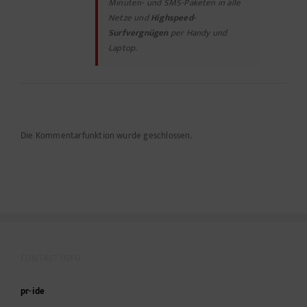
Minuten- und SMS-Paketen in alle
Netze und
Highspeed-
Surfvergnügen
per Handy und
Laptop.
Die Kommentarfunktion wurde geschlossen.
CONTACT INFO
pr-ide