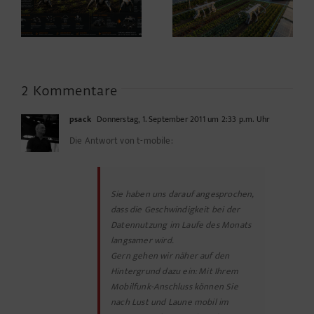
Landwirtschaft nach
dem Acker nicht im
dem Wendepunkt*
Motorraum beginnt
2 Kommentare
psack
Donnerstag, 1. September 2011 um 2:33 p.m. Uhr
Die Antwort von t-mobile:
Sie haben uns darauf angesprochen,
dass die Geschwindigkeit bei der
Datennutzung im Laufe des Monats
langsamer wird.
Gern gehen wir näher auf den
Hintergrund dazu ein: Mit Ihrem
Mobilfunk-Anschluss können Sie
nach Lust und Laune mobil im