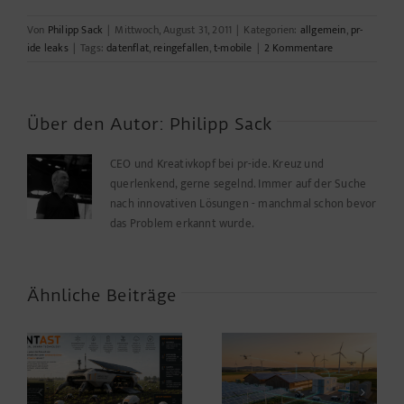
Von
Philipp Sack
|
Mittwoch, August 31, 2011
|
Kategorien:
allgemein
,
pr-
ide leaks
|
Tags:
datenflat
,
reingefallen
,
t-mobile
|
2 Kommentare
Über den Autor:
Philipp Sack
CEO und Kreativkopf bei pr-ide. Kreuz und
querlenkend, gerne segelnd. Immer auf der Suche
nach innovativen Lösungen - manchmal schon bevor
das Problem erkannt wurde.
Ähnliche Beiträge
Warum die
Agrarwelt 2035 –
Energiewende auf