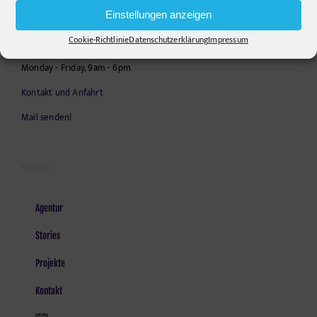
Telephone:
+49306860203
Einstellungen anzeigen
E-Mail:
info@pr-ide.de
Cookie-Richtlinie
Datenschutzerklärung
Impressum
Opening Hours:
Monday - Friday, 9am - 6pm
Kontakt und Anfahrt
Mail senden!
SEITEN
Agentur
Stories
Projekte
Kontakt