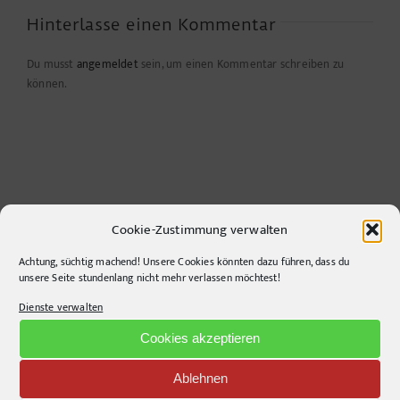
Hinterlasse einen Kommentar
Du musst
angemeldet
sein, um einen Kommentar schreiben zu
können.
Cookie-Zustimmung verwalten
Achtung, süchtig machend! Unsere Cookies könnten dazu führen, dass du
unsere Seite stundenlang nicht mehr verlassen möchtest!
CONTACT INFO
Dienste verwalten
pr-ide
Cookies akzeptieren
Krefelder Straße 11A
Ablehnen
10555
Berlin