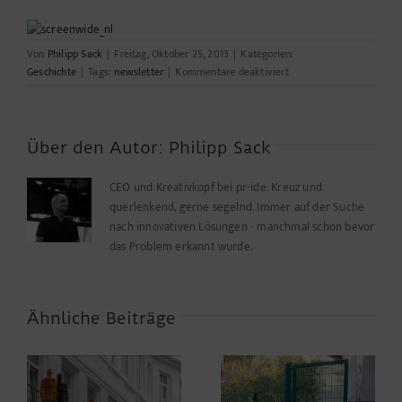
Von
Philipp Sack
|
Freitag, Oktober 25, 2013
|
Kategorien:
für
Geschichte
|
Tags:
newsletter
|
Kommentare deaktiviert
The
Future
is
here
Über den Autor:
Philipp Sack
in
one
CEO und Kreativkopf bei pr-ide. Kreuz und
minute
querlenkend, gerne segelnd. Immer auf der Suche
…
nach innovativen Lösungen - manchmal schon bevor
das Problem erkannt wurde.
Ähnliche Beiträge