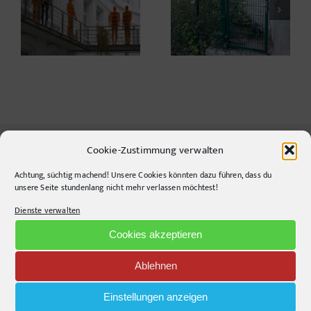
die Welt erklärt
Neulich beim Kunden
Cookie-Zustimmung verwalten
CONTACT INFO
Achtung, süchtig machend! Unsere Cookies könnten dazu führen, dass du
unsere Seite stundenlang nicht mehr verlassen möchtest!
pr-ide
Dienste verwalten
Krefelder Straße 11A
Cookies akzeptieren
10555
Berlin
Telephone:
+49306860203
Ablehnen
E-Mail:
info@pr-ide.de
Einstellungen anzeigen
Opening Hours: