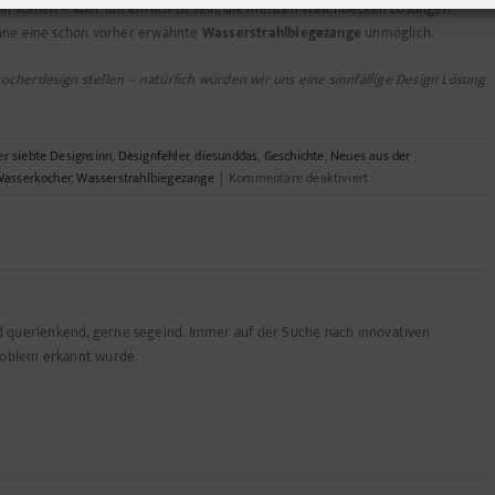
 stellen – aber um ehrlich zu sein, die meisten Waschbecken Lösungen
ohne eine schon vorher erwähnte
Wasserstrahlbiegezange
unmöglich.
herdesign stellen – natürlich würden wir uns eine sinnfällige Design Lösung
r siebte Designsinn
,
Designfehler
,
diesunddas
,
Geschichte
,
Neues aus der
für
asserkocher
,
Wasserstrahlbiegezange
|
Kommentare deaktiviert
Wasserstrahlbiegezan
nd querlenkend, gerne segelnd. Immer auf der Suche nach innovativen
roblem erkannt wurde.