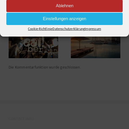
Ablehnen
Ähnliche Beiträge
Einstellungen anzeigen
Cookie-Richtlinie
Datenschutzerklärung
Impressum
Tourismus PR fängt
Spreegebrabbel #7
vor der Haustür an!
Die Kommentarfunktion wurde geschlossen.
CONTACT INFO