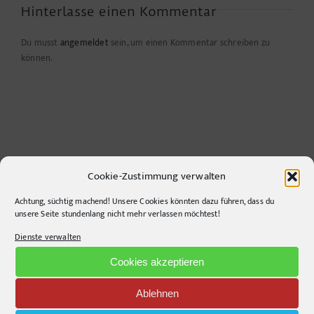
Hinterlasse einen Kommentar
Du musst
angemeldet
sein, um einen Kommentar schreiben zu
können.
Cookie-Zustimmung verwalten
Achtung, süchtig machend! Unsere Cookies könnten dazu führen, dass du
unsere Seite stundenlang nicht mehr verlassen möchtest!
CONTACT INFO
Dienste verwalten
pr-ide
Cookies akzeptieren
Krefelder Straße 11A
10555
Berlin
Ablehnen