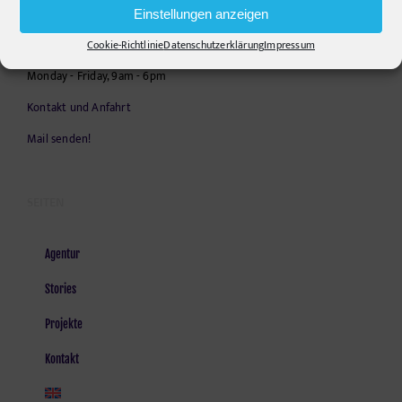
Telephone:
+49306860203
Einstellungen anzeigen
E-Mail:
info@pr-ide.de
Cookie-Richtlinie
Datenschutzerklärung
Impressum
Opening Hours:
Monday - Friday, 9am - 6pm
Kontakt und Anfahrt
Mail senden!
SEITEN
Agentur
Stories
Projekte
Kontakt