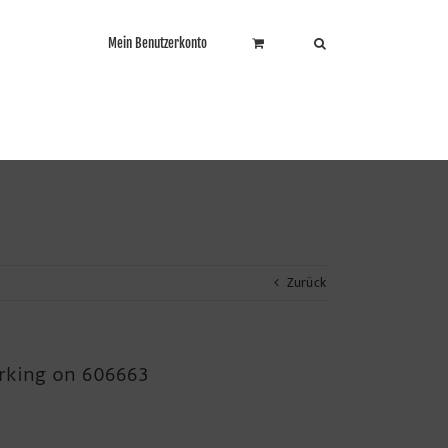
Mein Benutzerkonto
Zurück
orking on 606663