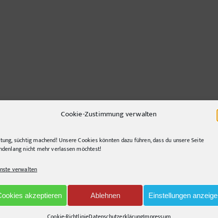
re
Cookie-Zustimmung verwalten
tung, süchtig machend! Unsere Cookies könnten dazu führen, dass du unsere Seite
ndenlang nicht mehr verlassen möchtest!
nste verwalten
nd querlenkend, gerne segelnd. Immer auf der Suche nach innovativen Lösunge
Cookies akzeptieren
Ablehnen
Einstellungen anzeig
Cookie-Richtlinie
Datenschutzerklärung
Impressum