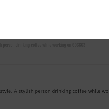
ylish person drinking coffee while working on 606663
c style. A stylish person drinking coffee while w