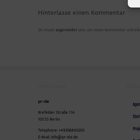
Hinterlasse einen Kommentar
Du musst
angemeldet
sein, um einen Kommentar schreib
CONTACT INFO
SEITEN
pr-ide
Agen
Krefelder Straße 11A
Stor
10555
Berlin
Proj
Telephone:
+49306860203
E-Mail:
info@pr-ide.de