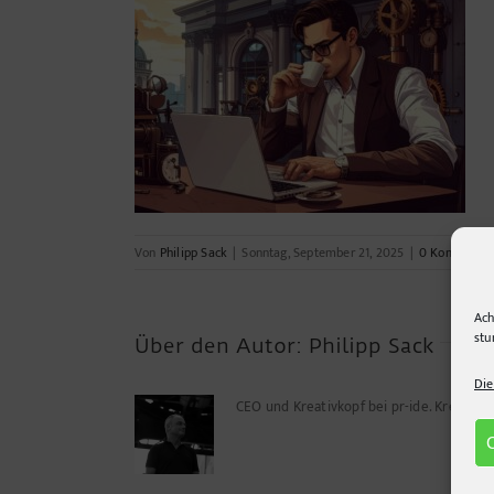
Von
Philipp Sack
|
Sonntag, September 21, 2025
|
0 Kommenta
Ach
stu
Über den Autor:
Philipp Sack
Die
CEO und Kreativkopf bei pr-ide. Kreuz u