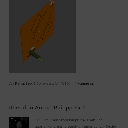
Von
Philipp Sack
|
Donnerstag, Juli 17, 2014
|
1 Kommentar
Über den Autor:
Philipp Sack
CEO und Kreativkopf bei pr-ide. Kreuz und
querlenkend, gerne segelnd. Immer auf der Suche