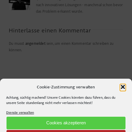
nach innovativen Lösungen - manchmal schon bevor
das Problem erkannt wurde.
Hinterlasse einen Kommentar
Du musst
angemeldet
sein, um einen Kommentar schreiben zu
können.
Cookie-Zustimmung verwalten
Achtung, süchtig machend! Unsere Cookies könnten dazu führen, dass du
unsere Seite stundenlang nicht mehr verlassen möchtest!
Dienste verwalten
CONTACT INFO
Cookies akzeptieren