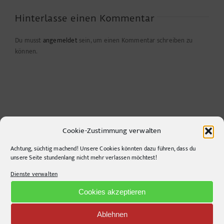
Hinterlasse einen Kommentar
Du musst
angemeldet
sein, um einen Kommentar schreiben zu
können.
Cookie-Zustimmung verwalten
Achtung, süchtig machend! Unsere Cookies könnten dazu führen, dass du
unsere Seite stundenlang nicht mehr verlassen möchtest!
CONTACT INFO
Dienste verwalten
pr-ide
Cookies akzeptieren
Krefelder Straße 11A
Ablehnen
10555
Berlin