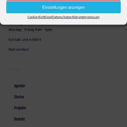
Telephone:
+49306860203
Einstellungen anzeigen
E-Mail:
info@pr-ide.de
Cookie-Richtlinie
Datenschutzerklärung
Impressum
Opening Hours:
Monday - Friday, 9am - 6pm
Kontakt und Anfahrt
Mail senden!
SEITEN
Agentur
Stories
Projekte
Kontakt