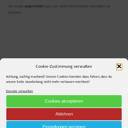
Du musst
angemeldet
sein, um einen Kommentar schreiben zu
können.
Cookie-Zustimmung verwalten
Achtung, süchtig machend! Unsere Cookies könnten dazu führen, dass du
CONTACT INFO
unsere Seite stundenlang nicht mehr verlassen möchtest!
Dienste verwalten
pr-ide
Cookies akzeptieren
Krefelder Straße 11A
10555
Berlin
Ablehnen
Telephone:
+49306860203
E-Mail:
info@pr-ide.de
Einstellungen anzeigen