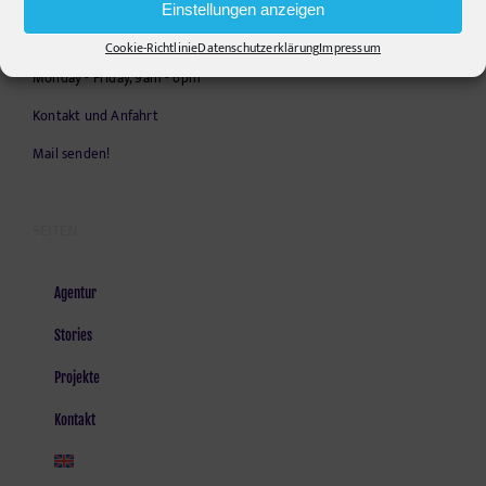
Einstellungen anzeigen
E-Mail:
info@pr-ide.de
Cookie-Richtlinie
Datenschutzerklärung
Impressum
Opening Hours:
Monday - Friday, 9am - 6pm
Kontakt und Anfahrt
Mail senden!
SEITEN
Agentur
Stories
Projekte
Kontakt