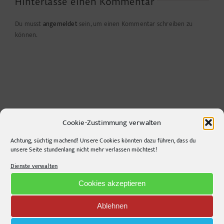
Hinterlasse einen Kommentar
Du musst
angemeldet
sein, um einen Kommentar schreiben zu
können.
Cookie-Zustimmung verwalten
Achtung, süchtig machend! Unsere Cookies könnten dazu führen, dass du
unsere Seite stundenlang nicht mehr verlassen möchtest!
CONTACT INFO
Dienste verwalten
pr-ide
Cookies akzeptieren
Krefelder Straße 11A
10555
Berlin
Ablehnen
Telephone:
+49306860203