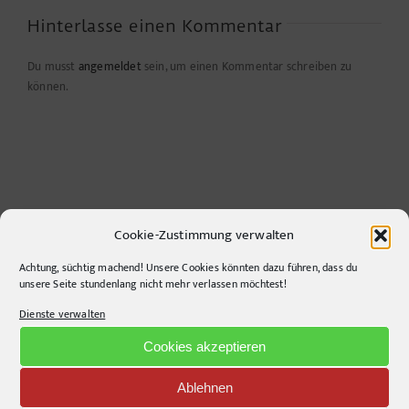
Hinterlasse einen Kommentar
Du musst
angemeldet
sein, um einen Kommentar schreiben zu
können.
Cookie-Zustimmung verwalten
Achtung, süchtig machend! Unsere Cookies könnten dazu führen, dass du
unsere Seite stundenlang nicht mehr verlassen möchtest!
CONTACT INFO
Dienste verwalten
pr-ide
Cookies akzeptieren
Krefelder Straße 11A
Ablehnen
10555
Berlin