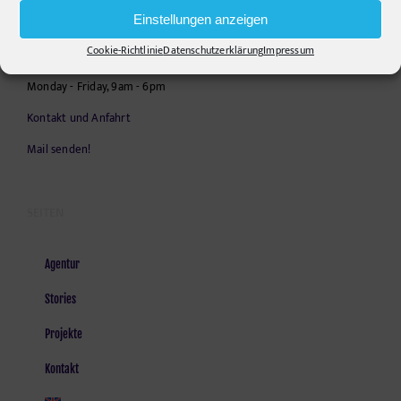
Telephone:
+49306860203
Einstellungen anzeigen
E-Mail:
info@pr-ide.de
Cookie-Richtlinie
Datenschutzerklärung
Impressum
Opening Hours:
Monday - Friday, 9am - 6pm
Kontakt und Anfahrt
Mail senden!
SEITEN
Agentur
Stories
Projekte
Kontakt