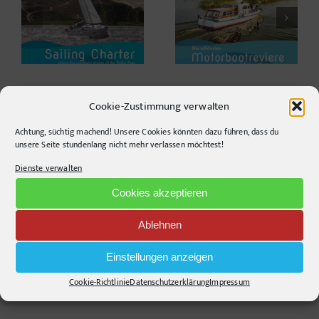
Revierführer
Event
Motorboot
Cookie-Zustimmung verwalten
Achtung, süchtig machend! Unsere Cookies könnten dazu führen, dass du
unsere Seite stundenlang nicht mehr verlassen möchtest!
Agentur
Dienste verwalten
Stories
Cookies akzeptieren
Projekte
Ablehnen
Kontakt
Einstellungen anzeigen
Cookie-Richtlinie
Datenschutzerklärung
Impressum