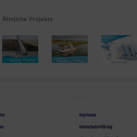
Ähnliche Projekte
Revierführer
Polnische
Reisefü
Motorboot
Segelroute
Mittlere
LEGAL
tur
Impressum
ies
Datenschutzerklärung