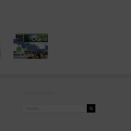
hrer
 Oder
LOST AND FOUND
Suche
nach: