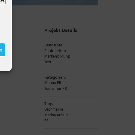
Projekt Details
Benötigte
en
Fähigkeiten:
Markenbildung
Text
Kategorien:
Marina PR
Tourismus PR
Tags:
Dachmarke
Marina Kröslin
PR