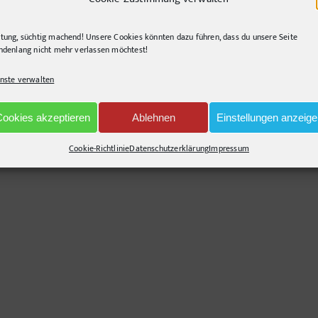
tung, süchtig machend! Unsere Cookies könnten dazu führen, dass du unsere Seite
ndenlang nicht mehr verlassen möchtest!
Projekt Beschreibung
nste verwalten
Entwicklung einer Dachmarke. PR Beratung und begleitende PR Arbeit
Cookies akzeptieren
Ablehnen
Einstellungen anzeig
Cookie-Richtlinie
Datenschutzerklärung
Impressum