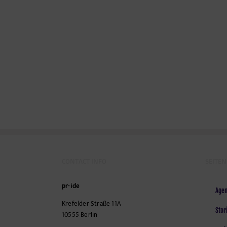
Revierführer
Segelboot
CONTACT INFO
SEITEN
pr-ide
Agen
Krefelder Straße 11A
Stor
10555
Berlin