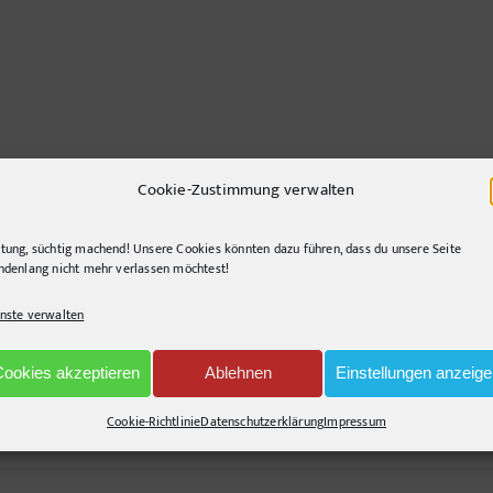
Cookie-Zustimmung verwalten
tung, süchtig machend! Unsere Cookies könnten dazu führen, dass du unsere Seite
ndenlang nicht mehr verlassen möchtest!
nste verwalten
nd querlenkend, gerne segelnd. Immer auf der Suche nach innovativen Lösunge
Cookies akzeptieren
Ablehnen
Einstellungen anzeig
Cookie-Richtlinie
Datenschutzerklärung
Impressum