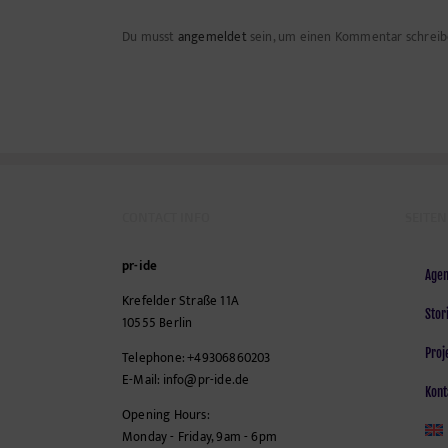
Du musst
angemeldet
sein, um einen Kommentar schreib
CONTACT INFO
SEITEN
pr-ide
Agen
Krefelder Straße 11A
Stor
10555
Berlin
Proj
Telephone:
+49306860203
E-Mail:
info@pr-ide.de
Kont
Opening Hours:
Monday - Friday, 9am - 6pm