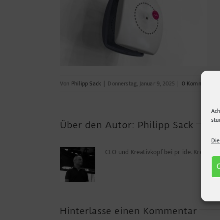
Von
Philipp Sack
|
Donnerstag, Januar 9, 2025
|
0 Kommentare
Ach
stu
Über den Autor:
Philipp Sack
Die
CEO und Kreativkopf bei pr-ide. Kreuz u
Hinterlasse einen Kommentar