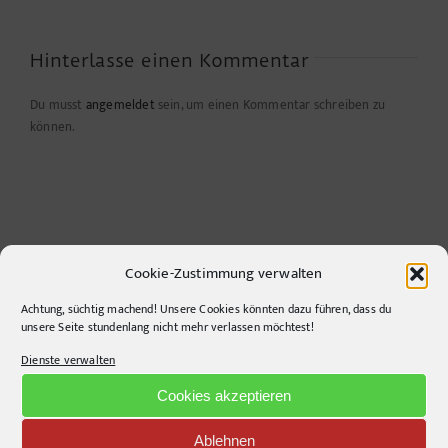
Hinterlasse einen Kommentar
Du musst
angemeldet
sein, um einen Kommentar schreiben zu
können.
Cookie-Zustimmung verwalten
Achtung, süchtig machend! Unsere Cookies könnten dazu führen, dass du
unsere Seite stundenlang nicht mehr verlassen möchtest!
CONTACT INFO
Dienste verwalten
Cookies akzeptieren
pr-ide
Krefelder Straße 11A
Ablehnen