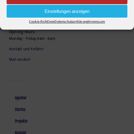
10555
Berlin
Einstellungen anzeigen
Telephone:
+49306860203
E-Mail:
info@pr-ide.de
Cookie-Richtlinie
Datenschutzerklärung
Impressum
Opening Hours:
Monday - Friday, 9am - 6pm
Kontakt und Anfahrt
Mail senden!
SEITEN
Agentur
Stories
Projekte
Kontakt