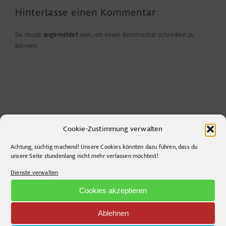
Hinterlasse einen Kommentar
Du musst
angemeldet
sein, um einen Kommentar schreiben zu
können.
Cookie-Zustimmung verwalten
Achtung, süchtig machend! Unsere Cookies könnten dazu führen, dass du
unsere Seite stundenlang nicht mehr verlassen möchtest!
CONTACT INFO
Dienste verwalten
pr-ide
Cookies akzeptieren
Krefelder Straße 11A
Ablehnen
10555
Berlin