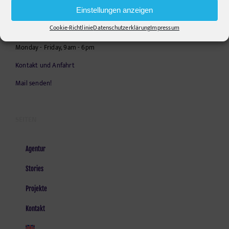
Telephone:
+49306860203
Einstellungen anzeigen
E-Mail:
info@pr-ide.de
Cookie-Richtlinie
Datenschutzerklärung
Impressum
Opening Hours:
Monday - Friday, 9am - 6pm
Kontakt und Anfahrt
Mail senden!
SEITEN
Agentur
Stories
Projekte
Kontakt