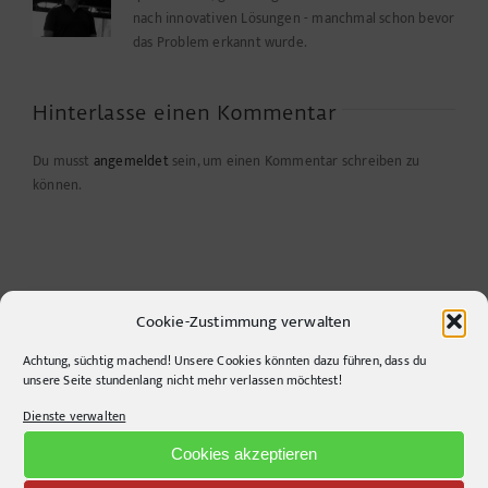
nach innovativen Lösungen - manchmal schon bevor
das Problem erkannt wurde.
Hinterlasse einen Kommentar
Du musst
angemeldet
sein, um einen Kommentar schreiben zu
können.
Cookie-Zustimmung verwalten
Achtung, süchtig machend! Unsere Cookies könnten dazu führen, dass du
unsere Seite stundenlang nicht mehr verlassen möchtest!
Dienste verwalten
CONTACT INFO
Cookies akzeptieren