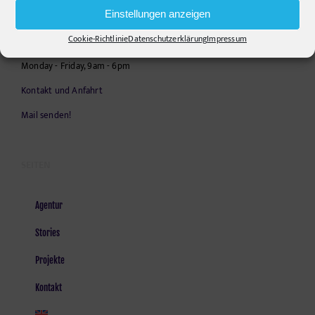
Telephone:
+49306860203
Einstellungen anzeigen
E-Mail:
info@pr-ide.de
Cookie-Richtlinie
Datenschutzerklärung
Impressum
Opening Hours:
Monday - Friday, 9am - 6pm
Kontakt und Anfahrt
Mail senden!
SEITEN
Agentur
Stories
Projekte
Kontakt