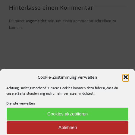
Hinterlasse einen Kommentar
Du musst
angemeldet
sein, um einen Kommentar schreiben zu
können.
Cookie-Zustimmung verwalten
Achtung, süchtig machend! Unsere Cookies könnten dazu führen, dass du
unsere Seite stundenlang nicht mehr verlassen möchtest!
CONTACT INFO
Dienste verwalten
pr-ide
Cookies akzeptieren
Krefelder Straße 11A
Ablehnen
10555
Berlin