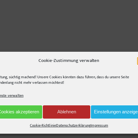
Cookie-Zustimmung verwalten
tung, süchtig machend! Unsere Cookies könnten dazu führen, dass du unsere Seite
ndenlang nicht mehr verlassen möchtest!
nste verwalten
nd querlenkend, gerne segelnd. Immer auf der Suche nach innovativen Lösunge
Cookies akzeptieren
Ablehnen
Einstellungen anzeig
Cookie-Richtlinie
Datenschutzerklärung
Impressum