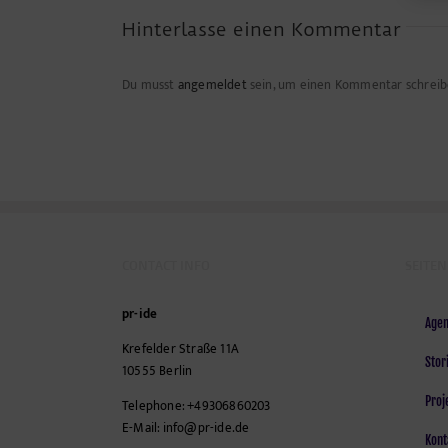
Hinterlasse einen Kommentar
Du musst
angemeldet
sein, um einen Kommentar schreib
CONTACT INFO
SEITEN
pr-ide
Agen
Krefelder Straße 11A
Stor
10555
Berlin
Proj
Telephone:
+49306860203
E-Mail:
info@pr-ide.de
Kont