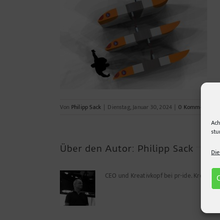
Von
Philipp Sack
|
Dienstag, Januar 30, 2024
|
0 Kommentare
Ach
stu
Über den Autor:
Philipp Sack
Die
CEO und Kreativkopf bei pr-ide. Kreuz u