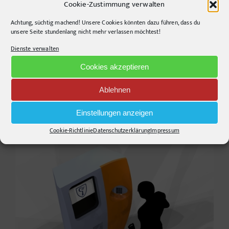
Cookie-Zustimmung verwalten
Investitionsgüter
Achtung, süchtig machend! Unsere Cookies könnten dazu führen, dass du
unsere Seite stundenlang nicht mehr verlassen möchtest!
Konsumgüter
Dienste verwalten
Marina PR
Cookies akzeptieren
Public Relations
Studie
Ablehnen
Tourismus PR
Einstellungen anzeigen
Cookie-Richtlinie
Datenschutzerklärung
Impressum