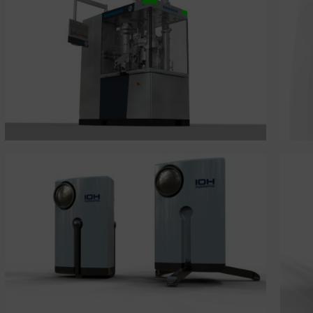
Blutdruckmessgerät
Human Interface Device (HID)