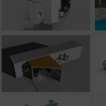
Revierführer Segelboot
MultiConnect