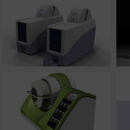
Pharma Coater
Benchtop Coater