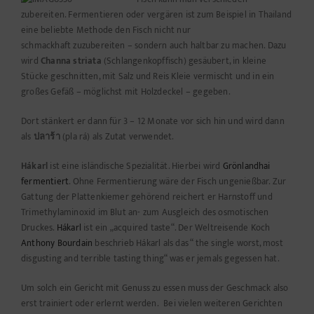
zubereiten. Fermentieren oder vergären ist zum Beispiel in Thailand
eine beliebte Methode den Fisch nicht nur
schmackhaft zuzubereiten – sondern auch haltbar zu machen. Dazu
wird
Channa striata
(Schlangenkopffisch) gesäubert, in kleine
Stücke geschnitten, mit Salz und Reis Kleie vermischt und in ein
großes Gefäß – möglichst mit Holzdeckel – gegeben.
Dort stänkert er dann für 3 – 12 Monate vor sich hin und wird dann
als
ปลาร้า
(pla rá) als
Zutat verwendet.
Hákarl
ist eine isländische Spezialität. Hierbei wird
Grönlandhai
fermentiert
. Ohne Fermentierung wäre der Fisch ungenießbar. Zur
Gattung der Plattenkiemer gehörend reichert er Harnstoff und
Trimethylaminoxid im Blut an- zum Ausgleich des osmotischen
Druckes.
Hákarl
ist ein „acquired taste“. Der Weltreisende Koch
Anthony Bourdain
beschrieb Hákarl als das “ the single worst, most
disgusting and terrible tasting thing“ was er jemals gegessen hat.
Um solch ein Gericht mit Genuss zu essen muss der Geschmack also
erst trainiert oder erlernt werden. Bei vielen weiteren Gerichten