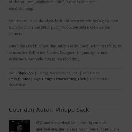
ist das so – wie „stinkender Tofu“, Durian Frucht oder
Surströmming.
Interessant ist es, das ähnliche Reaktionen die wie bei o.g.Speisen
auch durch die Gestaltung von Produkten aufgerufen werden
können.
Damit die Erträglichkeit des Designs nicht durch Training erfolgt, ist
in manchen Fällen der Rat des Designer die günstigere und
einfachere Methode zum guten Produkt! ;)
Von
Philipp Sack
|
Freitag, November 22, 2013
|
Kategorien:
Freitaglinklist
|
Tags:
Design
,
Fermentierung
,
Fisch
|
Kommentare
für
deaktiviert
Freitag
gibt
es
Fisch
Über den Autor:
Philipp Sack
CEO und Kreativkopf bei pr-ide. Kreuz und
querlenkend, gerne segelnd. Immer auf der Suche