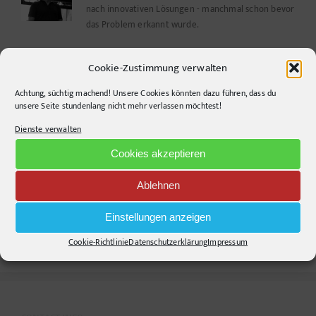
nach innovativen Lösungen - manchmal schon bevor
das Problem erkannt wurde.
Cookie-Zustimmung verwalten
Ähnliche Beiträge
Achtung, süchtig machend! Unsere Cookies könnten dazu führen, dass du
unsere Seite stundenlang nicht mehr verlassen möchtest!
Dienste verwalten
Cookies akzeptieren
Dinge, die nur uns
Kreative Konzepte
Deutschen einfallen
Ablehnen
Einstellungen anzeigen
Cookie-Richtlinie
Datenschutzerklärung
Impressum