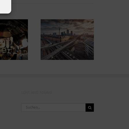
Farbwerte,
ie ACHEMA – Show
verschwundene
neuer Ideen &
Funktionen und ein
Technologien
kleines Helferlein
LOST AND FOUND
Suche
nach: