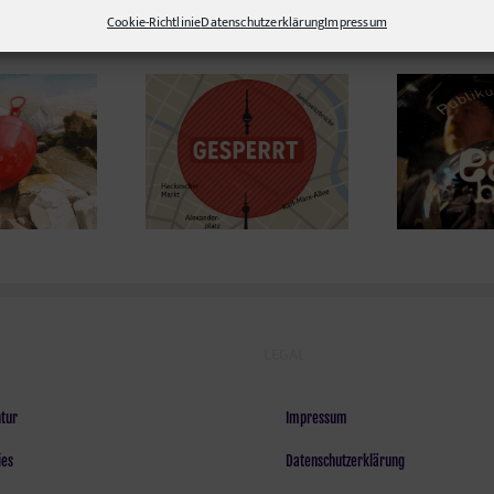
Cookie-Richtlinie
Datenschutzerklärung
Impressum
erlin in Schock:
rung des gesamten
D
Kulinarik mit Herzblut –
nsehturm-Areals
die eat! berlin
gen statischer
Mängel!*
LEGAL
tur
Impressum
ies
Datenschutzerklärung