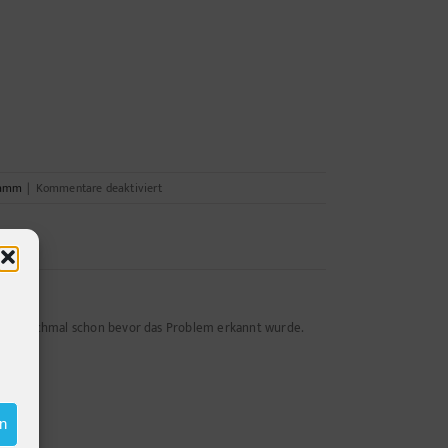
für
ramm
|
Kommentare deaktiviert
Piktogramm
n - manchmal schon bevor das Problem erkannt wurde.
en