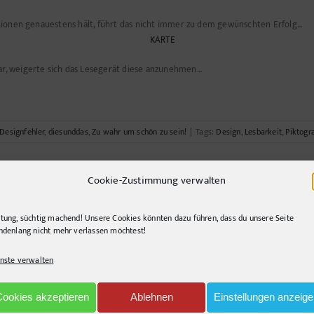
tionen genauestens hält, führt das nicht immer zu dem gewünschten Erfolg…
r, weigerte sich das Lesegerät diese anzunehmen…
Designfehler
,
diesunddas
,
Zu wahr um schön zu sein!
|
Tags:
Design
,
Lesbarkeit
,
Piktog
Cookie-Zustimmung verwalten
tung, süchtig machend! Unsere Cookies könnten dazu führen, dass du unsere Seite
nd querlenkend, gerne segelnd. Immer auf der Suche nach innovativen Lösunge
ndenlang nicht mehr verlassen möchtest!
nste verwalten
Cookies akzeptieren
Ablehnen
Einstellungen anzeig