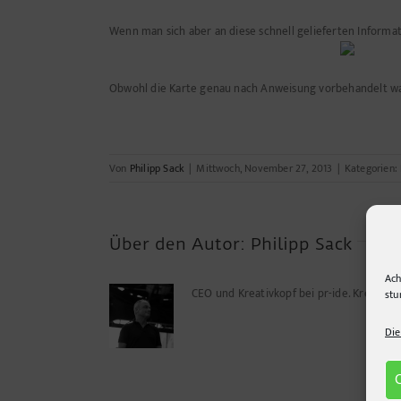
Wenn man sich aber an diese schnell gelieferten Informa
Obwohl die Karte genau nach Anweisung vorbehandelt wa
Von
Philipp Sack
|
Mittwoch, November 27, 2013
|
Kategorien:
Über den Autor:
Philipp Sack
Ach
CEO und Kreativkopf bei pr-ide. Kreuz u
stu
Die