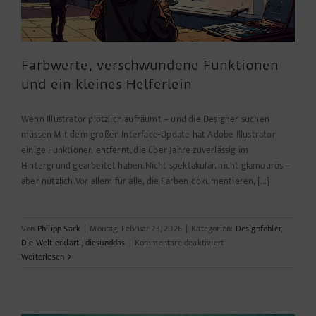
Farbwerte, verschwundene Funktionen
und ein kleines Helferlein
Wenn Illustrator plötzlich aufräumt – und die Designer suchen
müssen Mit dem großen Interface-Update hat Adobe Illustrator
einige Funktionen entfernt, die über Jahre zuverlässig im
Hintergrund gearbeitet haben.Nicht spektakulär, nicht glamourös –
aber nützlich.Vor allem für alle, die Farben dokumentieren, [...]
Von
Philipp Sack
|
Montag, Februar 23, 2026
|
Kategorien:
Designfehler
,
für
Die Welt erklärt!
,
diesunddas
|
Kommentare deaktiviert
Farbwerte,
Weiterlesen
verschwundene
Funktionen
und
ein