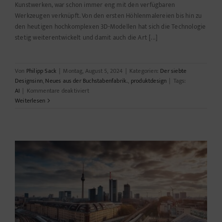
Kunstwerken, war schon immer eng mit den verfügbaren
Werkzeugen verknüpft. Von den ersten Höhlenmalereien bis hin zu
den heutigen hochkomplexen 3D-Modellen hat sich die Technologie
stetig weiterentwickelt und damit auch die Art [...]
Von
Philipp Sack
|
Montag, August 5, 2024
|
Kategorien:
Der siebte
Designsinn
,
Neues aus der Buchstabenfabrik.
,
produktdesign
|
Tags:
für
AI
|
Kommentare deaktiviert
Die
Weiterlesen
digitale
Revolution
des
Designs:
Wie
Technologie
das
Zeichenbrett
neu
erfindet