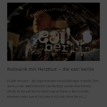
des
gesamten
Fernsehturm-
Areals
wegen
statischer
Mängel!*
Kulinarik mit Herzblut – die eat! berlin
Es gibt sie noch – die inspirierenden Veranstaltungen in Berlin. Eine
davon, in der wahrscheinlich viel Herzblut von Bernhard Moser
steckt, ist die eat! berlin. Wenn man an Essen in Berlin denkt,
kommen vielen zuerst Currywurst mit oder ohne Darm [...]