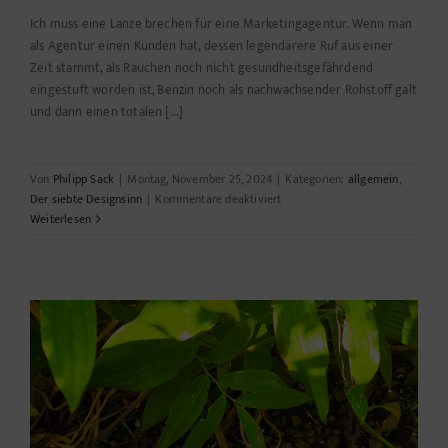
Ich muss eine Lanze brechen für eine Marketingagentur. Wenn man
als Agentur einen Kunden hat, dessen legendärere Ruf aus einer
Zeit stammt, als Rauchen noch nicht gesundheitsgefährdend
eingestuft worden ist, Benzin noch als nachwachsender Rohstoff galt
und dann einen totalen [...]
Von
Philipp Sack
|
Montag, November 25, 2024
|
Kategorien:
allgemein
,
für
Der siebte Designsinn
|
Kommentare deaktiviert
Wer
Weiterlesen
immer
tut,
was
er
schon
kann…