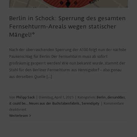
Berlin in Schock: Sperrung des gesamten
Fernsehturm-Areals wegen statischer
Mängel!*
Nach der überraschenden Sperrung der A100 folgt nun der nächste
Paukenschlag für Berlin: Der Fernsehturm muss ab sofort
großräumig gesperrt werden! Wie nun bekannt wurde, stammt der
Stahl für den Berliner Fernsehturm aus Hennigsdorf – also genau
aus derselben Quelle [...]
Von
Philipp Sack
|
Dienstag, April 1, 2025
|
Kategorien:
Berlin
,
diesunddas
,
it could be..
,
Neues aus der Buchstabenfabrik.
,
Serendipity
|
Kommentare
für
deaktiviert
Berlin
Weiterlesen
in
Schock:
Sperrung