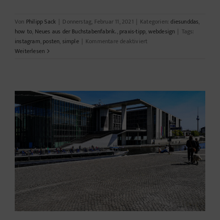
Von
Philipp Sack
|
Donnerstag, Februar 11, 2021
|
Kategorien:
diesunddas
,
how to
,
Neues aus der Buchstabenfabrik.
,
praxis-tipp
,
webdesign
|
Tags:
für
instagram
,
posten
,
simple
|
Kommentare deaktiviert
Posten
Weiterlesen
auf
Instagram