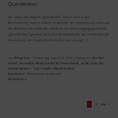
Querdenker
Wir haben den Begriff „Querdenker“ bisher auch in der
Beschreibung unserer Arbeit verwendet. Wir beziehen uns dabei auf
die Definition des Lateralen Denkens, die eben umgangssprachlich
„Querdenken“ genannt wird. Eine Denkmethode, die im Rahmen der
Anwendung von Kreativitätstechniken zur Lösung [...]
Von
Philipp Sack
|
Donnerstag, August 20, 2020
|
Kategorien:
Die Welt
erklärt!
,
diesunddas
,
Neues aus der Buchstabenfabrik.
,
pr-ide
,
Unter den
Scanner geraten
|
Tags:
Covid19
,
Edward de Bono
,
für
Querdenken
|
Kommentare deaktiviert
Querdenker
Weiterlesen
1
2
Vor