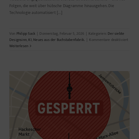
Folgen, die weit über hübsche Diagramme hinausgehen. Die
Technologie automatisiert [...]
Von
Philipp Sack
|
Donnerstag, Februar 5, 2026
|
Kategorien:
Der siebte
für
Designsinn
,
KI
,
Neues aus der Buchstabenfabrik.
|
Kommentare deaktiviert
PaperB
Weiterlesen
Automa
Wissen
–
Chance
Risiken
Bias