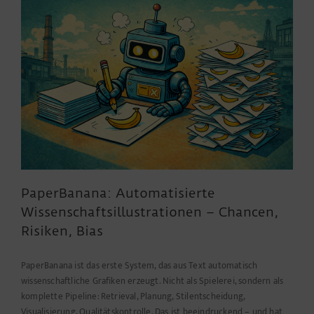
kleines
Helferlein
PaperBanana: Automatisierte
Wissenschaftsillustrationen – Chancen,
Risiken, Bias
PaperBanana ist das erste System, das aus Text automatisch
wissenschaftliche Grafiken erzeugt. Nicht als Spielerei, sondern als
komplette Pipeline: Retrieval, Planung, Stilentscheidung,
Visualisierung, Qualitätskontrolle. Das ist beeindruckend – und hat