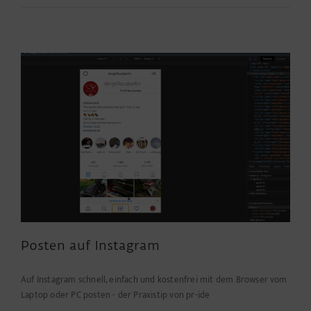
ACHEM
–
Show
neuer
Ideen
&
Technolo
Posten auf Instagram
Auf Instagram schnell, einfach und kostenfrei mit dem Browser vom
Laptop oder PC posten - der Praxistip von pr-ide