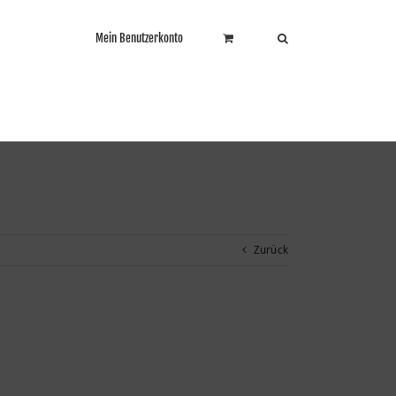
Mein Benutzerkonto
Zurück