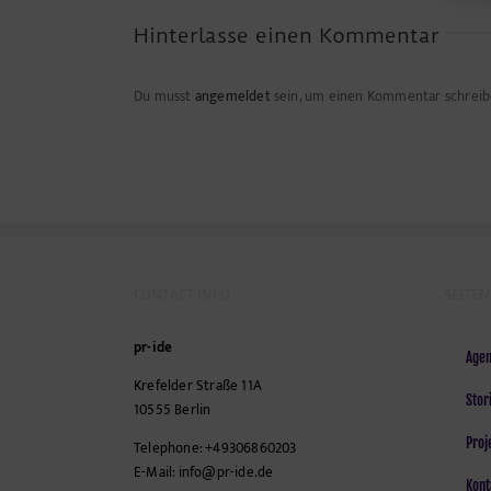
Hinterlasse einen Kommentar
Du musst
angemeldet
sein, um einen Kommentar schreib
CONTACT INFO
SEITEN
pr-ide
Agen
Krefelder Straße 11A
Stor
10555
Berlin
Proj
Telephone:
+49306860203
E-Mail:
info@pr-ide.de
Kont