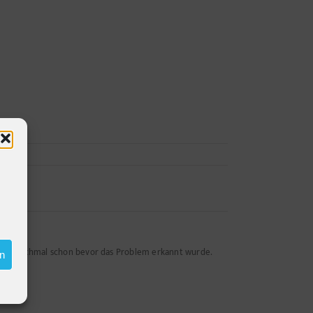
n - manchmal schon bevor das Problem erkannt wurde.
en