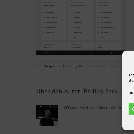
Von
Philipp Sack
|
Montag, Dezember 21, 2015
|
0 Kommentar
Ach
stu
Über den Autor:
Philipp Sack
Die
CEO und Kreativkopf bei pr-ide. Kreuz u