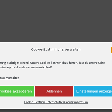
Cookie-Zustimmung verwalten
e
tung, süchtig machend! Unsere Cookies könnten dazu führen, dass du unsere Seite
ndenlang nicht mehr verlassen möchtest!
nste verwalten
nd querlenkend, gerne segelnd. Immer auf der Suche nach innovativen Lösunge
Cookies akzeptieren
Ablehnen
Einstellungen anzeig
Cookie-Richtlinie
Datenschutzerklärung
Impressum