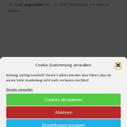
Du musst
angemeldet
sein, um einen Kommentar schreiben zu
können.
Cookie-Zustimmung verwalten
Achtung, süchtig machend! Unsere Cookies könnten dazu führen, dass du
CONTACT INFO
unsere Seite stundenlang nicht mehr verlassen möchtest!
Dienste verwalten
pr-ide
Krefelder Straße 11A
Cookies akzeptieren
10555
Berlin
Ablehnen
Telephone:
+49306860203
E-Mail:
info@pr-ide.de
Einstellungen anzeigen