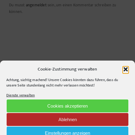
Du musst
angemeldet
sein, um einen Kommentar schreiben zu
können.
Cookie-Zustimmung verwalten
Achtung, süchtig machend! Unsere Cookies könnten dazu führen, dass du
CONTACT INFO
unsere Seite stundenlang nicht mehr verlassen möchtest!
Dienste verwalten
pr-ide
Krefelder Straße 11A
Cookies akzeptieren
10555
Berlin
Ablehnen
Telephone:
+49306860203
E-Mail:
info@pr-ide.de
Einstellungen anzeigen