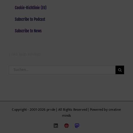
Cookie-Richtlinie (EU)
Subscribe to Podcast
Subscribe to News
LOST AND FOUND
Suche
nach:
Copyright - 2001-2026 pr-ide | All Rights Reserved | Powered by creative
minds
LinkedIn
ZWEE'N
Mastodon
HALB