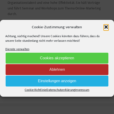
Organisationstalent und eine hohe Effektivität. Sie hält Vorträge
und führt Seminar und Workshops zum Thema Online-Marketing
durch.
Cookie-Zustimmung verwalten
Ähnliche Beiträge
Achtung, süchtig machend! Unsere Cookies könnten dazu führen, dass du
unsere Seite stundenlang nicht mehr verlassen möchtest!
Dienste verwalten
Cookies akzeptieren
Cafés mit Kultur –
er
von der fixen Idee
Power to the Night
zum KI-gestützten
Ablehnen
Parallelprojekt
Einstellungen anzeigen
Cookie-Richtlinie
Datenschutzerklärung
Impressum