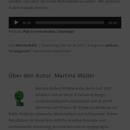
schaffen und dafür die Social Media Kanäle zu nutzen. Wir sprechen
in dem Podcats darüber.
Audio-
00:00
00:00
Player
Podcast:
Play in new window
|
Download
Von
Martina Müller
|
Donnerstag, Februar 18, 2021
|
Kategorien:
podcast
,
für
Uncategorized
|
Kommentare deaktiviert
Spreegebrabbel
#2
Über den Autor:
Martina Müller
Martina Müller; PR Referentin, Berlin Seit 2001
Inhaberin von pr-ide pr & industrial design,
studierte Italienisch und Russisch und ist als PR-
Referentin zertifiziert. Ihr Schwerpunkt bei pr-ide:
Public Relations (klassische Medienarbeit und Aufbau einer Online-
Reputation). Ihr Know How steht für kreative Konzepte und
professionelle Umsetzung. IhreStärken sind ein ausgeprägtes