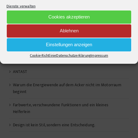
Dienste verwalten
Cookies akzeptieren
Ablehnen
Einstellungen anzeigen
Recent Posts
Cookie-Richtlinie
Datenschutzerklärung
Impressum
Design Study: Eine offene Idee gegen zunehmende Hitze
ANTAST
Warum die Energiewende auf dem Acker nicht im Motorraum
beginnt
Farbwerte, verschwundene Funktionen und ein kleines
Helferlein
Design ist kein Stil, sondern eine Entscheidung.