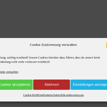
Cookie-Zustimmung verwalten
tung, süchtig machend! Unsere Cookies könnten dazu führen, dass du unsere Seite
ndenlang nicht mehr verlassen möchtest!
nste verwalten
nd querlenkend, gerne segelnd. Immer auf der Suche nach innovativen Lösunge
Cookies akzeptieren
Ablehnen
Einstellungen anzeig
Cookie-Richtlinie
Datenschutzerklärung
Impressum