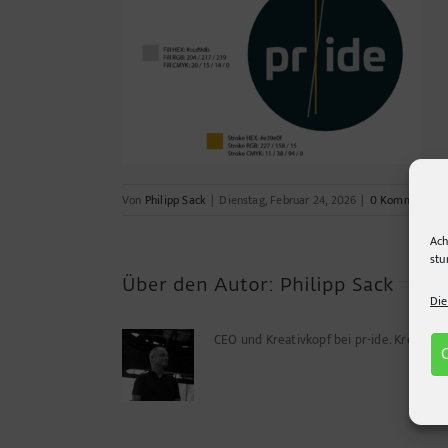
Von
Philipp Sack
|
Dienstag, Februar 24, 2026
|
0 Kommentare
Ach
stu
Über den Autor:
Philipp Sack
Die
CEO und Kreativkopf bei pr-ide. Kreuz u