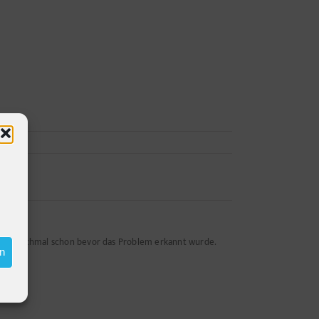
n - manchmal schon bevor das Problem erkannt wurde.
en