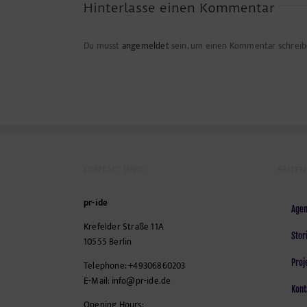
Hinterlasse einen Kommentar
Du musst
angemeldet
sein, um einen Kommentar schreib
CONTACT INFO
SEITEN
pr-ide
Agen
Krefelder Straße 11A
Stor
10555
Berlin
Proj
Telephone:
+49306860203
E-Mail:
info@pr-ide.de
Kont
Opening Hours: