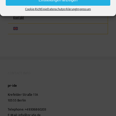
Projekte
Cookie-Richtlinie
Datenschutzerklärung
Impressum
Kontakt
CONTACT INFO
pr-ide
Krefelder Straße 11A
10555
Berlin
Telephone:
+49306860203
E-Mail:
info@pr-ide.de