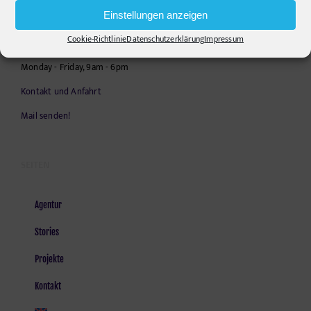
Telephone:
+49306860203
Einstellungen anzeigen
E-Mail:
info@pr-ide.de
Cookie-Richtlinie
Datenschutzerklärung
Impressum
Opening Hours:
Monday - Friday, 9am - 6pm
Kontakt und Anfahrt
Mail senden!
SEITEN
Agentur
Stories
Projekte
Kontakt