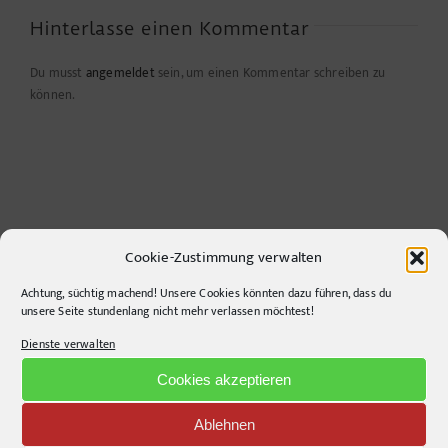
Hinterlasse einen Kommentar
Du musst
angemeldet
sein, um einen Kommentar schreiben zu
können.
Cookie-Zustimmung verwalten
Achtung, süchtig machend! Unsere Cookies könnten dazu führen, dass du
unsere Seite stundenlang nicht mehr verlassen möchtest!
CONTACT INFO
Dienste verwalten
pr-ide
Cookies akzeptieren
Krefelder Straße 11A
Ablehnen
10555
Berlin