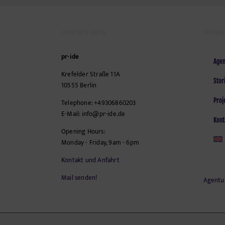
CONTACT INFO
SEITEN
pr-ide
Agen
Krefelder Straße 11A
Stor
10555
Berlin
Proj
Telephone:
+49306860203
E-Mail:
info@pr-ide.de
Kont
Opening Hours:
Monday - Friday, 9am - 6pm
Kontakt und Anfahrt
Mail senden!
Agentu