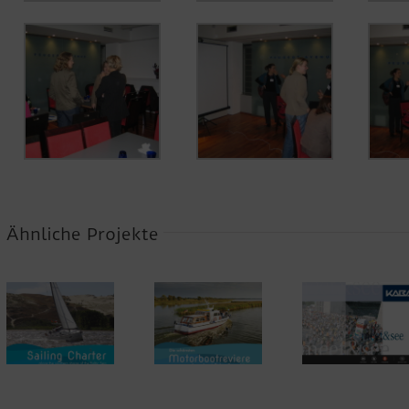
Ähnliche Projekte
Revierführer
Baltic 
Event
Motorboot
Resso