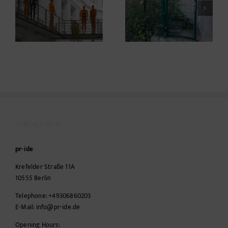
die Welt erklärt
Neulich beim Kunden
CONTACT INFO
pr-ide
Krefelder Straße 11A
10555
Berlin
Telephone:
+49306860203
E-Mail:
info@pr-ide.de
Opening Hours: