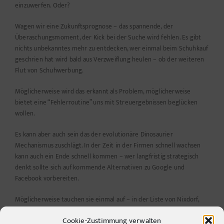
einzuwerfen. Oder?
Wagen wir eine Zukunftsprognose – das spannende, der
Überaschungsmoment, der Kick bei der Suche wird fehlen. Es gibt
nichts unbekanntes mehr zu entdecken, wer einmal beim Schuhkauf
geschrien hat wird bald aus Verzweiflung heulen – ob der weiteren
Flut von Schuhwerbung.
Möglicherweise wird das erkannt als Problem, möglicherweise
bietet eine “Fehlerroutine” uns mit Streuergebnissen beglücken
wollen.
Es kann aber auch sein das der evolutionäre Dinosaurier
Mechanismus zuschlägt. In der Zeit in der Firmen schnell wachsen
kann auch ein Ende schnell kommen – wer langfristig strategisch
denkt sollte sich auf kommende Alternativen zu Google und
Facebook vorbereiten.
Möglicherweise tauchen sie einmal auf – in der Liste von Nixdorf,
AEG, Consors, DEA, Dual, O², Hertie, Dual, HOECHST, Schering…
Cookie-Zustimmung verwalten