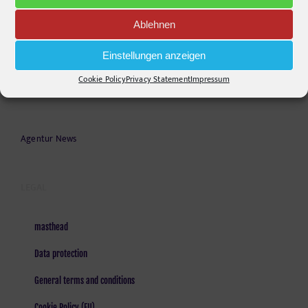
Stories
Ablehnen
Projects
Einstellungen anzeigen
Contact
Cookie Policy
Privacy Statement
Impressum
Agentur News
LEGAL
masthead
Data protection
General terms and conditions
Cookie Policy (EU)