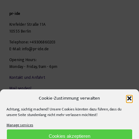
pr-ide
Krefelder Straße 11A
10555
Berlin
Telephone:
+49306860203
E-Mail:
info@pr-ide.de
Opening Hours:
Monday - Friday, 9am - 6pm
Kontakt und Anfahrt
Mail senden!
Cookie-Zustimmung verwalten
Achtung, süchtig machend! Unsere Cookies könnten dazu führen, dass du
SEITEN
unsere Seite stundenlang nicht mehr verlassen möchtest!
Manage services
Agency
Cookies akzeptieren