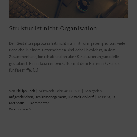
Struktur ist nicht Organisation
Der Gestaltungsprozess hat nicht nur mit Formgebung zu tun, viele
Bereiche in einem Unternehmen sind dabei involviert, In dem
Zusammenhang bin ich ab und an über Strukturierungsmodelle
gestolpert. Ein in Japan entwickeltes mit dem Namen 5S. Für die
fünf Begriffe: [...]
Von
Philipp Sack
|
Mittwoch, Februar 18, 2015
|
Kategorien:
aufgeschrieben
,
Designmanagement
,
Die Welt erklärt!
|
Tags:
5s
,
7s
,
Methodik
|
1 Kommentar
Weiterlesen