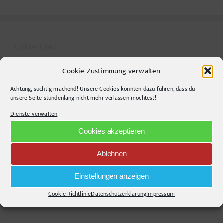
CONTACT INFO
Cookie-Zustimmung verwalten
pr-ide
Krefelder Straße 11A
Achtung, süchtig machend! Unsere Cookies könnten dazu führen, dass du
unsere Seite stundenlang nicht mehr verlassen möchtest!
10555
Berlin
Dienste verwalten
Telephone:
+49306860203
E-Mail:
info@pr-ide.de
Cookies akzeptieren
Opening Hours:
Ablehnen
Monday - Friday, 9am - 6pm
Kontakt und Anfahrt
Einstellungen anzeigen
Mail senden!
Cookie-Richtlinie
Datenschutzerklärung
Impressum